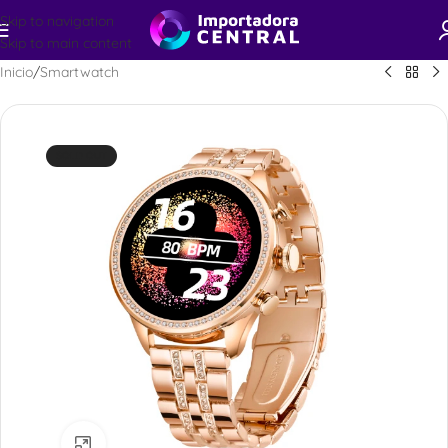
Skip to navigation
Skip to main content
Inicio
/
Smartwatch
SOLD OUT
Ampliar