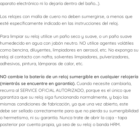
aparato electrónico ni lo dejaría dentro del baño…).
Los relojes con malla de cuero no deben sumergirse, a menos que
esté específicamente indicado en las instrucciones del reloj.
Para limpiar su reloj utilice un paño seco y suave, o un paño suave
humedecido en agua con jabón neutro. NO utilice agentes volátiles
como bencina, diluyentes, limpiadores en aerosol, etc. No exponga su
reloj al contacto con nafta, solventes limpiadores, pulverizadores,
adhesivos, pintura, lámparas de calor, etc.
NO cambie la batería de un reloj sumergible en cualquier relojería
(mientrás se encuentre en garantía).
Cuando necesite cambiarla,
recurra al SERVICE OFICIAL AUTORIZADO, porque es el único que
garantiza que su reloj siga funcionando normalmente, y bajo las
mismas condiciones de fabricación, ya que una vez abierto, este
debe ser sellado correctamente para que no pierda su sumergibilidad
o hermetismo, ni su garantía. Nunca trate de abrir la caja - tapa
posterior por cuenta propia, ya sea de su reloj o banda HRM.