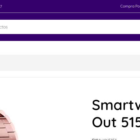
Compra Po
97
Smart
Out 51