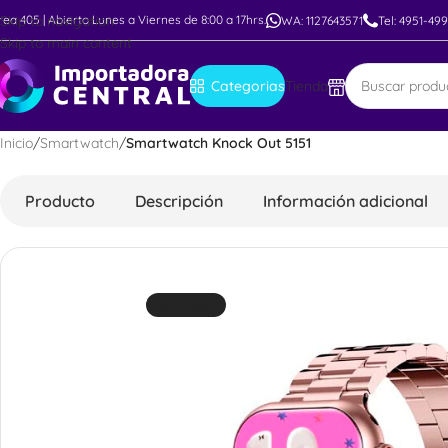
rea 405 | Abierto Lunes a Viernes de 8:00 a 17hrs.
Skip to navigation
WA: 1127643571
Tel: 4951-49
Skip to main content
Categorias
Tienda
Inicio
/
Smartwatch
/
Smartwatch Knock Out 5151
Producto
Descripción
Información adicional
SOLD OUT