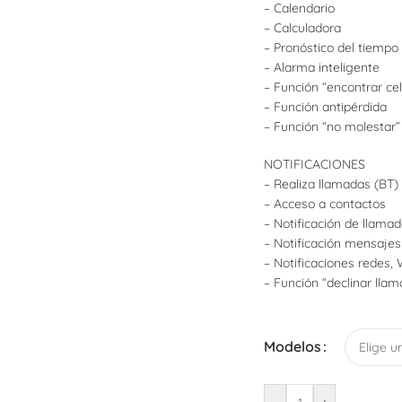
Despertadores Campana
– Calendario
– Calculadora
Despertadores Digitales
– Pronóstico del tiempo
– Alarma inteligente
– Función “encontrar cel
– Función antipérdida
– Función “no molestar”
NOTIFICACIONES
– Realiza llamadas (BT)
CÓMO C
– Acceso a contactos
– Notificación de llama
Cantidad míni
– Notificación mensajes
y $10
– Notificaciones redes
– Función “declinar lla
Ir al
Modelos