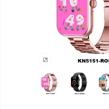
Ampliar
Relojes De Hombre
Digitales
Analógicos
Relojes De Mujer
Digitales