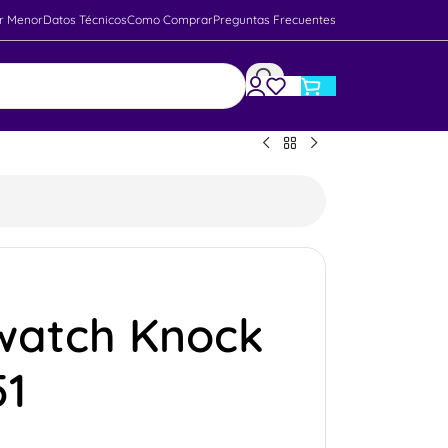
r Menor
Datos Técnicos
Como Comprar
Preguntas Frecuentes
watch Knock
51