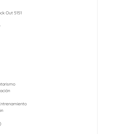
ck Out 5151
)
ntarismo
tación
Entrenamiento
ón
)