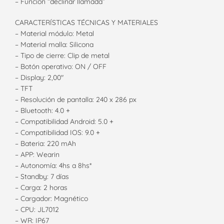
– Función “declinar llamada”
CARACTERÍSTICAS TÉCNICAS Y MATERIALES
– Material módulo: Metal
– Material malla: Silicona
– Tipo de cierre: Clip de metal
– Botón operativo: ON / OFF
– Display: 2,00″
– TFT
– Resolución de pantalla: 240 x 286 px
– Bluetooth: 4.0 +
– Compatibilidad Android: 5.0 +
– Compatibilidad IOS: 9.0 +
– Bateria: 220 mAh
– APP: Wearin
– Autonomía: 4hs a 8hs*
– Standby: 7 días
– Carga: 2 horas
– Cargador: Magnético
– CPU: JL7012
– WR: IP67