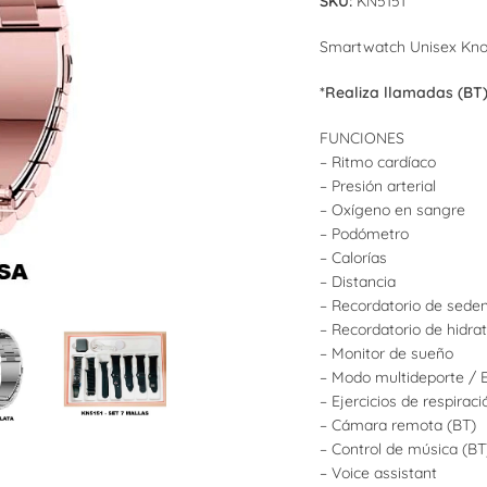
SKU:
KN5151
Smartwatch Unisex Kno
*Realiza llamadas (BT
FUNCIONES
– Ritmo cardíaco
– Presión arterial
– Oxígeno en sangre
– Podómetro
– Calorías
– Distancia
– Recordatorio de sede
Relojes De Pared
– Recordatorio de hidra
– Monitor de sueño
Cronómetros
– Modo multideporte / 
– Ejercicios de respiraci
Despertadores
– Cámara remota (BT)
– Control de música (BT
Despertadores Analógicos
– Voice assistant