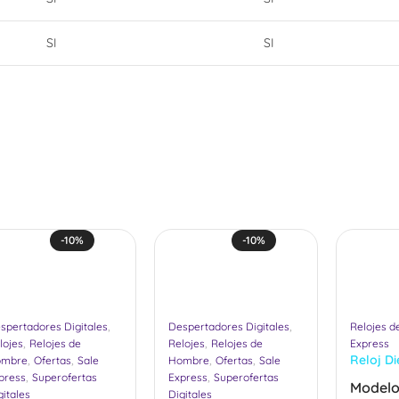
SI
SI
-10%
-10%
,
,
spertadores Digitales
Despertadores Digitales
Relojes 
,
,
lojes
Relojes de
Relojes
Relojes de
Express
,
,
,
,
Reloj Di
ombre
Ofertas
Sale
Hombre
Ofertas
Sale
,
,
(Hombr
press
Superofertas
Express
Superofertas
Modelo
gitales
Digitales