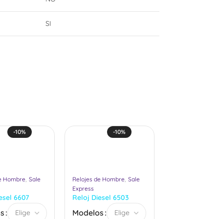
SI
-10%
-10%
-1
,
,
de Hombre
Sale
Relojes de Hombre
Sale
Relojes de Homb
Express
Express
esel 6607
Reloj Diesel 6503
Reloj Diesel 6
e)
(Hombre) N
(Hombre)
s
Modelos
Modelos