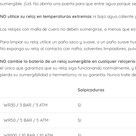
sumergible. (Ud. No abriría una puerta para que entre agua porque se
NO utilice su reloj en temperaturas extremas
ni bajo agua caliente y
Los relojes con malla de cuero no deben sumergirse, a menos que esté
Para limpiar su reloj utilice un paño seco y suave, o un paño suave h
No exponga su reloj al contacto con nafta, solventes limpiadores, pulv
NO cambie la batería de un reloj sumergible en cualquier relojería
el único que garantiza que su reloj siga funcionando normalmente, y 
pierda su sumergibilidad o hermetismo, ni su garantía. Nunca trate de 
Salpicaduras
WR30 / 3 BAR / 3 ATM
SI
WR50 / 5 BAR / 5 ATM
SI
WR100 / 10 BAR / 10 ATM
SI