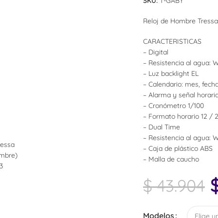
SKU:
T-GABY
Reloj de Hombre Tress
CARACTERISTICAS
– Digital
– Resistencia al agua:
– Luz backlight EL
– Calendario: mes, fecha
– Alarma y señal horari
– Cronómetro 1/100
– Formato horario 12 / 
– Dual Time
– Resistencia al agua:
Relojes De Pared
– Caja de plástico ABS
– Malla de caucho
Cronómetros
$
43.904
Despertadores
Despertadores Analógicos
Modelos