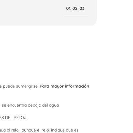
01
,
02
,
03
que puede sumergirse.
Para mayor información
oj se encuentra debajo del agua.
S DEL RELOJ.
a al reloj, aunque el reloj indique que es