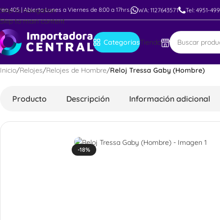
rea 405 | Abierto Lunes a Viernes de 8:00 a 17hrs.
Skip to navigation
WA: 1127643571
Tel: 4951-49
Skip to main content
Categorias
Tienda
Inicio
/
Relojes
/
Relojes de Hombre
/
Reloj Tressa Gaby (Hombre)
Producto
Descripción
Información adicional
-18%