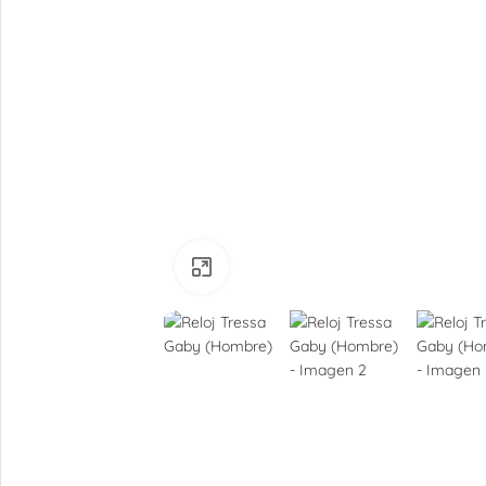
Ampliar
Relojes De Hombre
Digitales
Analógicos
Relojes De Mujer
Digitales