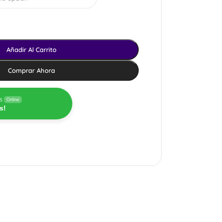
Añadir Al Carrito
Comprar Ahora
s
Online
s!
OMPRAR
ENVÍOS A TODO
EL PAÍS
ma 6 unidades
0.000
Mensajería en CABA y GBA.
Expreso a todo el país.
 shop
Ir al shop