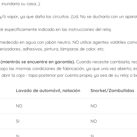
 inundaría su casa…).
/ó vapor, ya que daña los circuitos. (Ud. No se ducharía con un aparato
 específicamente indicado en las instrucciones del reloj.
umedecido en agua con jabón neutro. NO utilice agentes volátiles como 
erizadores, adhesivos, pintura, lámparas de calor, etc.
 (mientrás se encuentre en garantía).
Cuando necesite cambiarla, r
bajo las mismas condiciones de fabricación, ya que una vez abierto, 
abrir la caja - tapa posterior por cuenta propia, ya sea de su reloj o
Lavado de automóvil, natación
Snorkel/Zambullidas
NO
NO
SI
NO
SI
SI