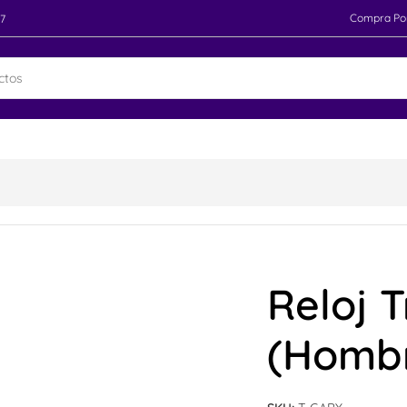
Compra Po
97
Reloj 
(Homb