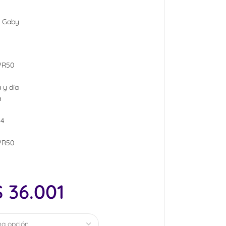
a Gaby
 WR50
 y día
a
24
 WR50
$
36.001