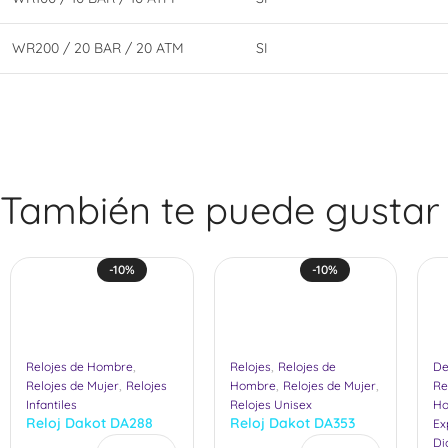
WR200 / 20 BAR / 20 ATM
SI
También te puede gustar
-10%
-10%
,
,
Relojes de Hombre
Relojes
Relojes de
De
,
,
,
Relojes de Mujer
Relojes
Hombre
Relojes de Mujer
Re
Infantiles
Relojes Unisex
H
Reloj Dakot DA288
Reloj Dakot DA353
Ex
(Unisex)
(Unisex)
Di