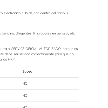
 electrónico ni lo dejaría dentro del baño…).
bencina, diluyentes, limpiadores en aerosol, etc.
ecurra al SERVICE OFICIAL AUTORIZADO, porque es
este debe ser sellado correctamente para que no
 banda HRM.
Buceo
NO
NO
NO