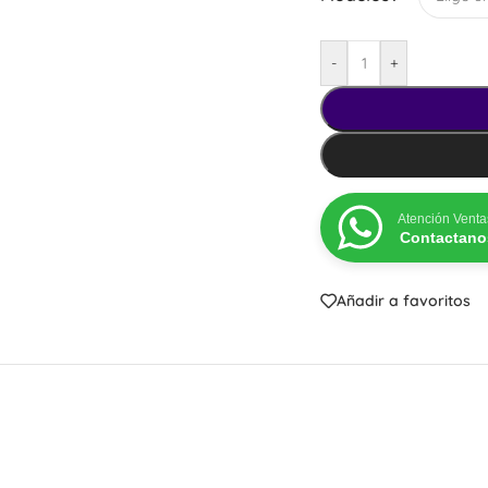
Despertadores Campana
Despertadores Digitales
-
+
Atención Venta
Contactano
CÓMO C
Cantidad míni
Añadir a favoritos
y $10
Ir al