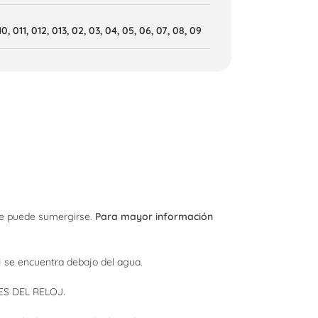
10
,
011
,
012
,
013
,
02
,
03
,
04
,
05
,
06
,
07
,
08
,
09
que puede sumergirse.
Para mayor información
oj se encuentra debajo del agua.
S DEL RELOJ.