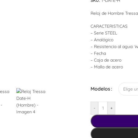
SKU:
T-DATE-H
Reloj de Hombre Tressa
CARACTERISTICAS
– Serie STEEL
– Analógico
– Resistencia al agua:
– Fecha
– Caja de acero
– Malla de acero
Modelos
Relojes De Pared
Cronómetros
-
+
Despertadores
Despertadores Analógicos