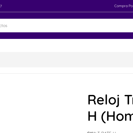
Compra Po
97
Reloj 
H (Ho