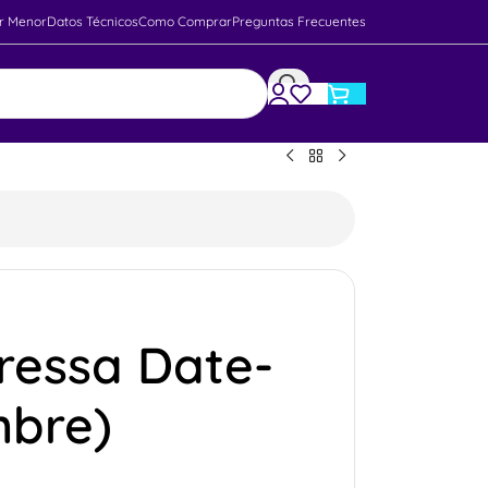
r Menor
Datos Técnicos
Como Comprar
Preguntas Frecuentes
Tressa Date-
mbre)