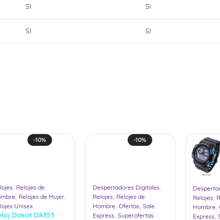
SI
SI
SI
SI
-10%
-10%
,
,
lojes
Relojes de
Despertadores Digitales
Despertad
,
,
,
,
ombre
Relojes de Mujer
Relojes
Relojes de
Relojes
R
,
,
,
lojes Unisex
Hombre
Ofertas
Sale
Hombre
eloj Dakot DA353
,
,
Express
Superofertas
Express