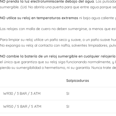
NO prenda la luz electroluminiscente debajo del agua
. Los pulsado
sumergible. (Ud. No abriría una puerta para que entre agua porque se
NO utilice su reloj en temperaturas extremas
ni bajo agua caliente y
Los relojes con malla de cuero no deben sumergirse, a menos que esté
Para limpiar su reloj utilice un paño seco y suave, o un paño suave h
No exponga su reloj al contacto con nafta, solventes limpiadores, pulv
NO cambie la batería de un reloj sumergible en cualquier relojería
el único que garantiza que su reloj siga funcionando normalmente, y 
pierda su sumergibilidad o hermetismo, ni su garantía. Nunca trate de 
Salpicaduras
WR30 / 3 BAR / 3 ATM
SI
WR50 / 5 BAR / 5 ATM
SI