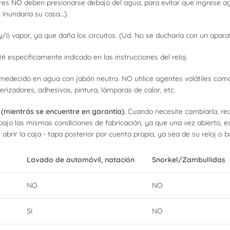
res NO deben presionarse debajo del agua, para evitar que ingrese agu
 inundaría su casa…).
/ó vapor, ya que daña los circuitos. (Ud. No se ducharía con un aparato
 específicamente indicado en las instrucciones del reloj.
umedecido en agua con jabón neutro. NO utilice agentes volátiles como 
erizadores, adhesivos, pintura, lámparas de calor, etc.
 (mientrás se encuentre en garantía).
Cuando necesite cambiarla, r
bajo las mismas condiciones de fabricación, ya que una vez abierto, 
abrir la caja - tapa posterior por cuenta propia, ya sea de su reloj o
Lavado de automóvil, natación
Snorkel/Zambullidas
NO
NO
SI
NO