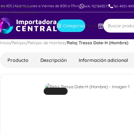
rea 405 | Abierto Lunes a Viernes de 8:00 a 17hrs.
Skip to navigation
WA: 1127643571
Tel: 4951-49
Skip to main content
Categorias
Tienda
Inicio
/
Relojes
/
Relojes de Hombre
/
Reloj Tressa Date-H (Hombre)
Producto
Descripción
Información adicional
SOLD OUT