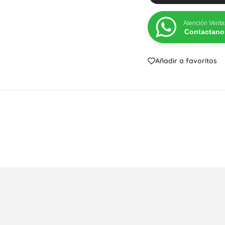
Despertadores Campana
Despertadores Digitales
Atención Venta
Contactano
Añadir a favoritos
CÓMO C
Cantidad míni
y $10
Ir al