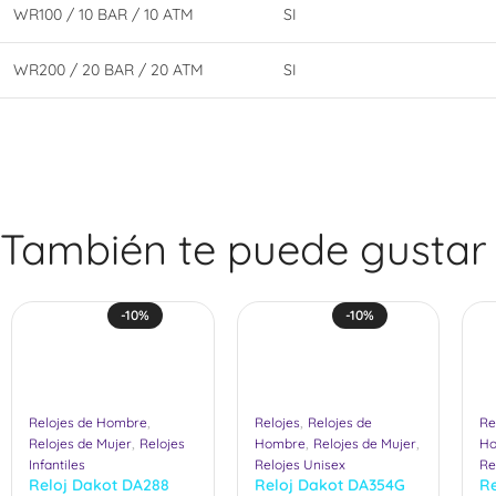
WR100 / 10 BAR / 10 ATM
SI
WR200 / 20 BAR / 20 ATM
SI
También te puede gustar
-10%
-10%
,
,
Relojes de Hombre
Relojes
Relojes de
Re
,
,
,
Relojes de Mujer
Relojes
Hombre
Relojes de Mujer
H
Infantiles
Relojes Unisex
Re
Reloj Dakot DA288
Reloj Dakot DA354G
R