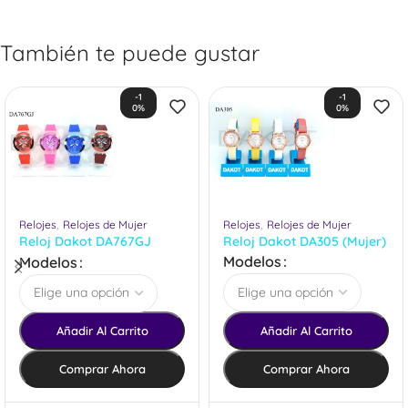
También te puede gustar
-1
-1
0%
0%
,
,
Relojes
Relojes de Mujer
Relojes
Relojes de Mujer
Reloj Dakot DA767GJ
Reloj Dakot DA305 (Mujer)
(Mujer)
Modelos
Modelos
Añadir Al Carrito
Añadir Al Carrito
Comprar Ahora
Comprar Ahora