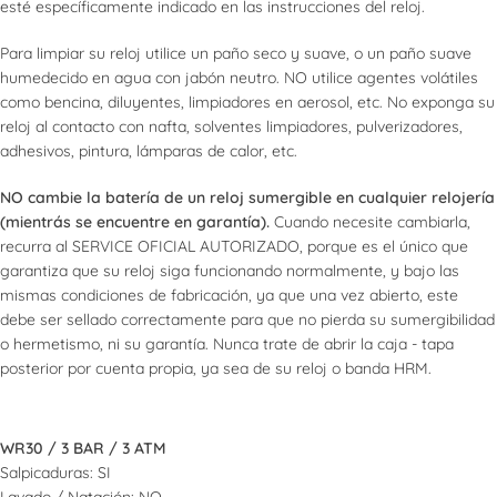
esté específicamente indicado en las instrucciones del reloj.
Para limpiar su reloj utilice un paño seco y suave, o un paño suave
humedecido en agua con jabón neutro. NO utilice agentes volátiles
como bencina, diluyentes, limpiadores en aerosol, etc. No exponga su
reloj al contacto con nafta, solventes limpiadores, pulverizadores,
adhesivos, pintura, lámparas de calor, etc.
NO cambie la batería de un reloj sumergible en cualquier relojería
(mientrás se encuentre en garantía).
Cuando necesite cambiarla,
recurra al SERVICE OFICIAL AUTORIZADO, porque es el único que
garantiza que su reloj siga funcionando normalmente, y bajo las
mismas condiciones de fabricación, ya que una vez abierto, este
debe ser sellado correctamente para que no pierda su sumergibilidad
o hermetismo, ni su garantía. Nunca trate de abrir la caja - tapa
posterior por cuenta propia, ya sea de su reloj o banda HRM.
WR30 / 3 BAR / 3 ATM
Salpicaduras: SI
Lavado / Natación: NO