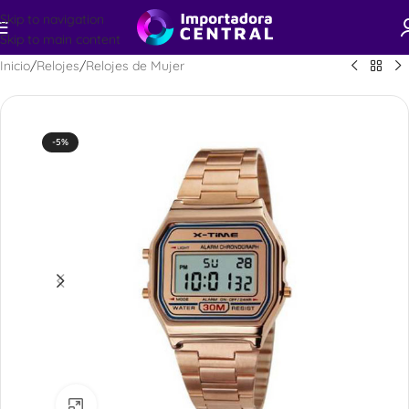
Skip to navigation
Skip to main content
Inicio
/
Relojes
/
Relojes de Mujer
-5%
Ampliar